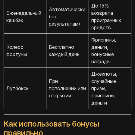
До 15%
Автоматически
Еженедельный
возврата
(по
кешбэк
проигранных
результатам)
средств
Фриспины,
Колесо
Бесплатно
деньги,
фортуны
каждый день
бонусные
награды
Джекпоты,
При
случайные
Лутбоксы
пополнении или
призы,
открытии
фриспины,
деньги
Как использовать бонусы
правильно