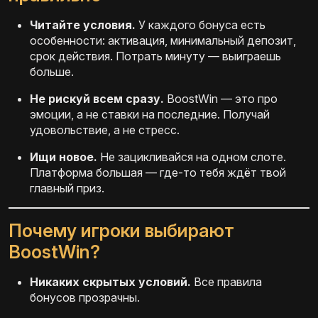
Читайте условия.
У каждого бонуса есть
особенности: активация, минимальный депозит,
срок действия. Потрать минуту — выиграешь
больше.
Не рискуй всем сразу.
BoostWin — это про
эмоции, а не ставки на последние. Получай
удовольствие, а не стресс.
Ищи новое.
Не зацикливайся на одном слоте.
Платформа большая — где-то тебя ждёт твой
главный приз.
Почему игроки выбирают
BoostWin?
Никаких скрытых условий.
Все правила
бонусов прозрачны.